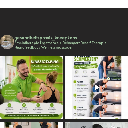
gesundheitspraxis_kneepkens
Physiotherapie
Ergotherapie
Rehasport
Reself Therapie
Neurofeedback
Wellnessmassagen