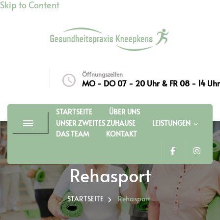
Skip to Content
Gesundheitspraxis Kneepkens
Gronau – Physiotherapie,
Ergotherapie, Reself-Therapie,
Rehasport, Kurse, Wellness
Öffnungszeiten
eepkens.de
MO - DO 07 - 20 Uhr & FR 08 - 14 Uhr
STARTSEITE
ÜBER UNS
UNSER ZWEITES ZUHAUSE
LEISTUNGEN
DAS TEAM
KONTAKT
Rehasport
STARTSEITE
Rehasport